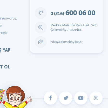
600 06 00
0 (216)
ğreniyoruz
Merkez Mah. Piri Reis Cad. No:5
ar
Çekmeköy / İstanbul
rçek
info@cekmekoy.bel.tr
Ş YAP
IT OL