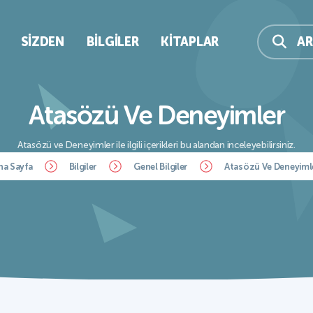
SIZDEN
BILGILER
KITAPLAR
A
Atasözü Ve Deneyimler
Atasözü ve Deneyimler ile ilgili içerikleri bu alandan inceleyebilirsiniz.
na Sayfa
Bilgiler
Genel Bilgiler
Atasözü Ve Deneyiml