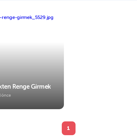
kten Renge Girmek
ıl önce
1