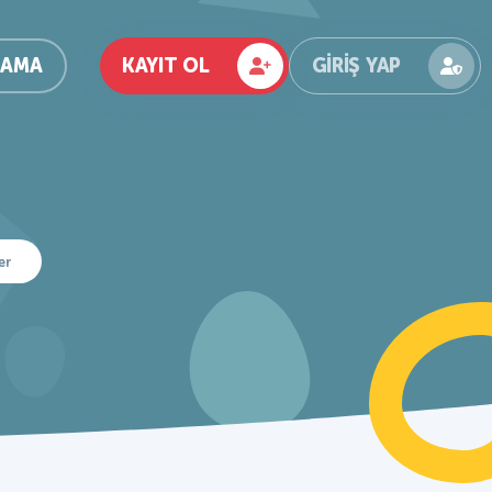
KAYIT OL
GIRIŞ YAP
RAMA
er