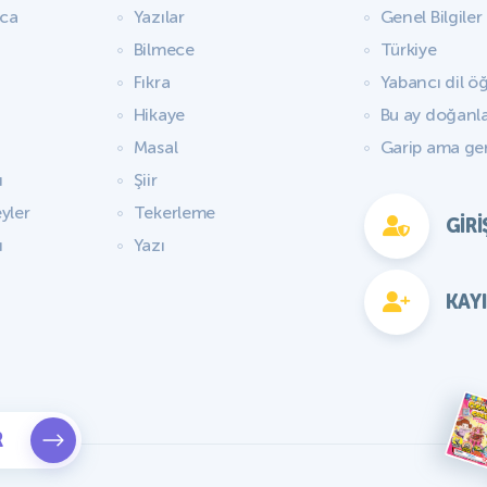
aca
Yazılar
Genel Bilgiler
Bilmece
Türkiye
Fıkra
Yabancı dil ö
Hikaye
Bu ay doğanl
Masal
Garip ama ge
ı
Şiir
yler
Tekerleme
GIRI
ı
Yazı
KAY
R