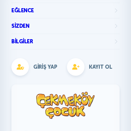
EĞLENCE
SIZDEN
BILGILER
GIRIŞ YAP
KAYIT OL