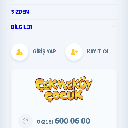
SIZDEN
BILGILER
GIRIŞ YAP
KAYIT OL
600 06 00
0 (216)