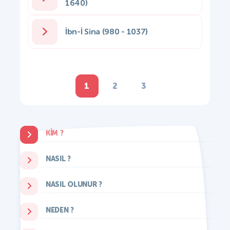
1640)
İbn-İ Sina (980 - 1037)
1
2
3
KIM ?
NASIL ?
NASIL OLUNUR ?
NEDEN ?