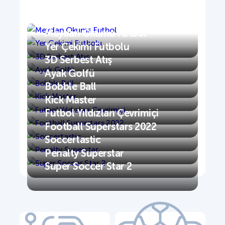
Meydan Okuma Futbol
Yer Çekimi Futbolu
3D Serbest Atış
Ayak Golfü
Bobble Ball
Kick Master
Futbol Yıldızları Çevrimiçi
Football Superstars 2022
Soccertastic
Penalty Superstar
Super Soccer Star 2