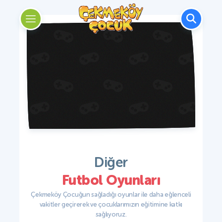
Diğer
Futbol Oyunları
Çekmeköy Çocuğun sağladığı oyunlar ile daha eğlenceli
vakitler geçirerek ve çocuklarımızın eğitimine katkı
sağlıyoruz.