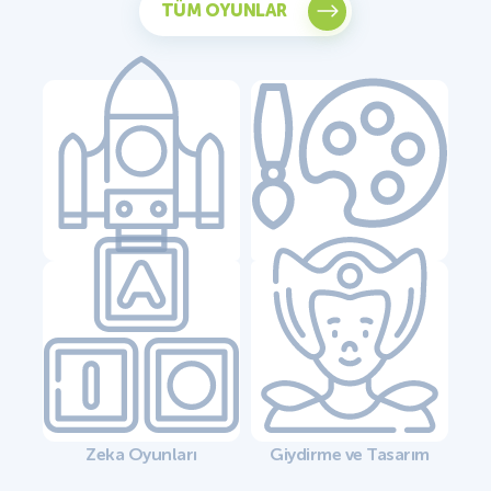
TÜM OYUNLAR
Yarış Oyunları
Boyama Oyunları
Zeka Oyunları
Giydirme ve Tasarım